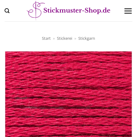
Zum
Inhalt
springen
Start
»
Stickerei
»
Stickgarn