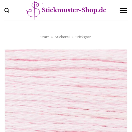
Zum
Inhalt
springen
Start
»
Stickerei
»
Stickgarn