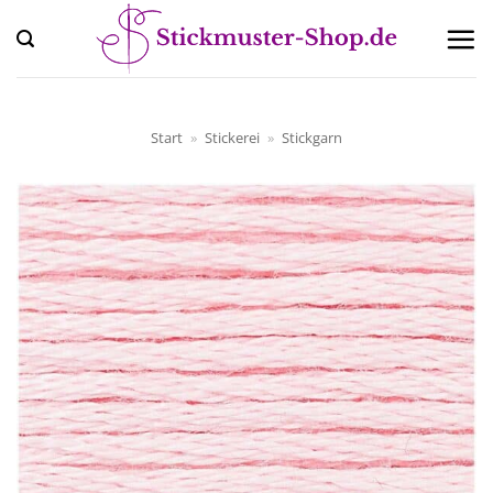
Zum
Inhalt
springen
Start
»
Stickerei
»
Stickgarn