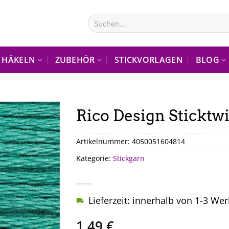
Suchen
nach:
HÄKELN
ZUBEHÖR
STICKVORLAGEN
BLOG
Rico Design Sticktwi
Artikelnummer:
4050051604814
Kategorie:
Stickgarn
Lieferzeit: innerhalb von 1-3 We
1,49
€