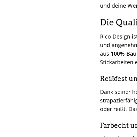
und deine We
Die Quali
Rico Design is
und angenehme
aus
100% Bau
Stickarbeiten 
Reißfest un
Dank seiner ho
strapazierfähi
oder reißt. D
Farbecht u