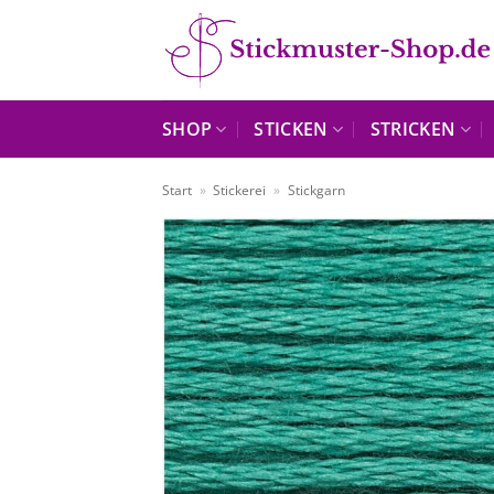
Zum
Inhalt
springen
SHOP
STICKEN
STRICKEN
Start
»
Stickerei
»
Stickgarn