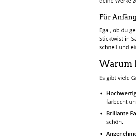
deine Werke z
Für Anfäng
Egal, ob du ge
Sticktwist in S
schnell und ei
Warum Ri
Es gibt viele 
Hochwertig
farbecht u
Brillante F
schön.
Angenehme