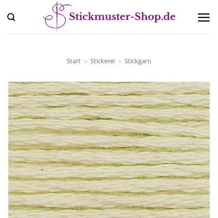
Zum
Inhalt
springen
Start
»
Stickerei
»
Stickgarn