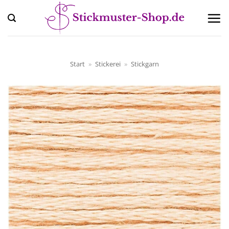
Zum
Inhalt
springen
Start
»
Stickerei
»
Stickgarn