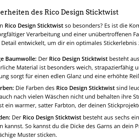
erheiten des Rico Design Sticktwist
en
Rico Design Sticktwist
so besonders? Es ist die Ko
orgfältiger Verarbeitung und einer unübertroffenen F
 Detail entwickelt, um dir ein optimales Stickerlebnis 
ge Baumwolle:
Der
Rico Design Sticktwist
besteht aus
rliche Material ist besonders weich, strapazierfähig 
ung sorgt für einen edlen Glanz und eine erhöhte Reiß
arben:
Die Farben des
Rico Design Sticktwist
sind leuc
auch nach vielen Wäschen nicht und behalten ihre Stra
st ein warmer, satter Farbton, der deinen Stickprojekt
den:
Der
Rico Design Sticktwist
besteht aus sechs ein
en kannst. So kannst du die Dicke des Garns an dein P
ächige Muster sticken.