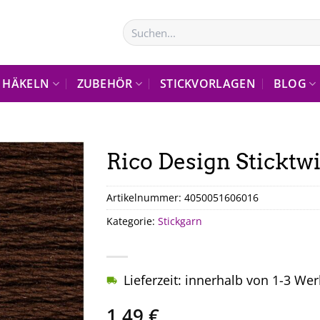
Suchen
nach:
HÄKELN
ZUBEHÖR
STICKVORLAGEN
BLOG
Rico Design Sticktw
Artikelnummer:
4050051606016
Kategorie:
Stickgarn
Lieferzeit: innerhalb von 1-3 We
1,49
€