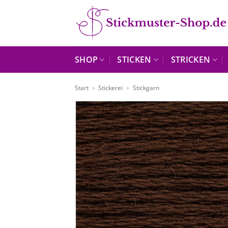
Zum
Inhalt
springen
SHOP
STICKEN
STRICKEN
Start
»
Stickerei
»
Stickgarn