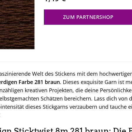
ZUM PARTNERSHOP
faszinierende Welt des Stickens mit dem hochwertig
rdigen Farbe 281 braun
. Dieses exquisite Garn ist me
nzähligen kreativen Projekten, die deine Persönlichk
elbstgemachten Schätzen bereichern. Lass dich von d
bintensität dieses Stickgarns verzaubern und tauche e
!
ign Sticktwist 8m 281 braun: Die 