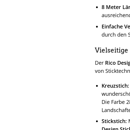
8 Meter Lä
ausreichend
Einfache Ve
durch den S
Vielseitig
Der
Rico Desi
von Sticktechn
Kreuzstich:
wunderschön
Die Farbe 2
Landschaft
Stickstich:
M
Design Stic