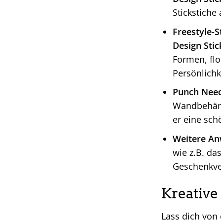
Stickstiche 
Freestyle-S
Design Stic
Formen, flo
Persönlichk
Punch Need
Wandbehäng
er eine sch
Weitere A
wie z.B. da
Geschenkve
Kreative
Lass dich von