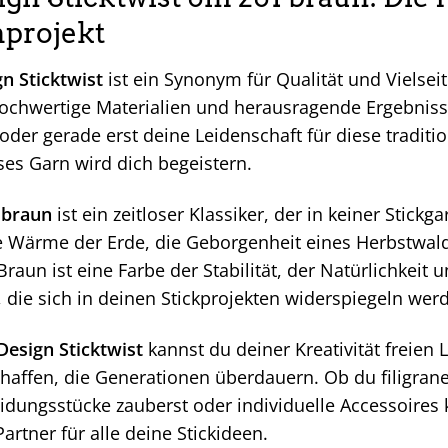
projekt
n Sticktwist
ist ein Synonym für Qualität und Vielseitig
hochwertige Materialien und herausragende Ergebnisse
t oder gerade erst deine Leidenschaft für diese tradi
ses Garn wird dich begeistern.
 braun
ist ein zeitloser Klassiker, der in keiner Stick
ie Wärme der Erde, die Geborgenheit eines Herbstwal
raun ist eine Farbe der Stabilität, der Natürlichkeit u
 die sich in deinen Stickprojekten widerspiegeln wer
Design Sticktwist
kannst du deiner Kreativität freien 
affen, die Generationen überdauern. Ob du filigrane M
eidungsstücke zauberst oder individuelle Accessoires k
Partner für alle deine Stickideen.