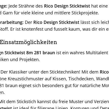
nge:
Jede Strähne des
Rico Design Sticktwist
hat eine 
 Garn für viele kleine und mittlere Stickprojekte.
rarbeitung:
Der
Rico Design Sticktwist
lässt sich lei
toff. Er ist knotenfest und fusselt kaum, was dir ein e
e Einsatzmöglichkeiten
gn Sticktwist 8m 281 braun
ist ein wahres Multitalent 
iken und Projekten.
Der Klassiker unter den Sticktechniken! Mit dem
Rico
e Kreuzstichmuster auf Kissen, Tischdecken, Wandbi
81 braun eignet sich besonders gut für natürliche Mot
en.
it dem Stickstich kannst du freie Muster und Verzier
ktwist
ist ideal für filigrane Linien, Konturen und Det