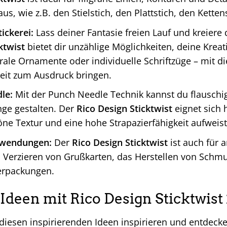
aus, wie z.B. den Stielstich, den Plattstich, den Kett
tickerei:
Lass deiner Fantasie freien Lauf und kreiere
ktwist
bietet dir unzählige Möglichkeiten, deine Kreat
rale Ornamente oder individuelle Schriftzüge – mit 
eit zum Ausdruck bringen.
le:
Mit der Punch Needle Technik kannst du flauschi
e gestalten. Der
Rico Design Sticktwist
eignet sich 
öne Textur und eine hohe Strapazierfähigkeit aufweist
nwendungen:
Der
Rico Design Sticktwist
ist auch für a
s Verzieren von Grußkarten, das Herstellen von Sch
rpackungen.
 Ideen mit Rico Design Sticktwist
 diesen inspirierenden Ideen inspirieren und entdeck