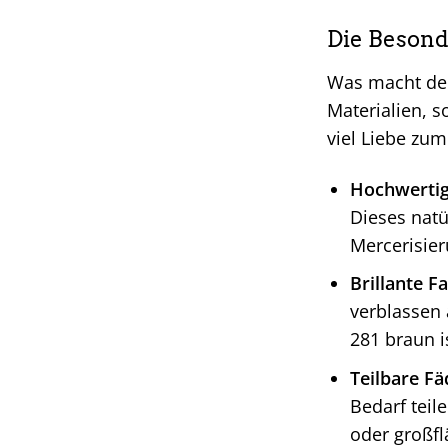
Die Besond
Was macht d
Materialien, s
viel Liebe zum
Hochwerti
Dieses natü
Mercerisier
Brillante F
verblassen 
281 braun i
Teilbare Fä
Bedarf teil
oder großfl