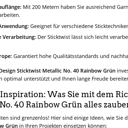
auflänge:
Mit 200 Metern haben Sie ausreichend Garn 
arbeiten.
e Anwendung:
Geeignet für verschiedene Sticktechniken
Verarbeitung:
Der Sticktwist lässt sich leicht verarb
rope:
Garantiert hohe Qualitätsstandards und nachhal
Design Sticktwist Metallic No. 40 Rainbow Grün
inves
n optimal unterstützt und Ihnen lange Freude bereite
 Inspiration: Was Sie mit dem Ric
 No. 40 Rainbow Grün alles zaub
ten sind grenzenlos! Hier sind einige Ideen, wie Sie 
ow Grün
in Ihren Projekten einsetzen können: