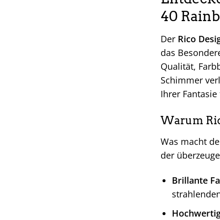
40 Rain
Der
Rico Desi
das Besondere 
Qualität, Farb
Schimmer verle
Ihrer Fantasie
Warum Rico
Was macht d
der überzeuge
Brillante F
strahlenden
Hochwertig