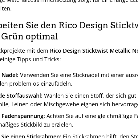
iten.
beiten Sie den Rico Design Sticktw
 Grün optimal
ickprojekte mit dem
Rico Design Sticktwist Metallic 
 einige Tipps und Tricks:
e Nadel:
Verwenden Sie eine Sticknadel mit einer aus
den problemlos einzufädeln.
de Stoffauswahl:
Wählen Sie einen Stoff, der sich gut 
olle, Leinen oder Mischgewebe eignen sich hervorrag
ge Fadenspannung:
Achten Sie auf eine gleichmäßige 
äßiges Stickbild zu erzielen.
Sie einen Stickrahmen:
Ein Stickrahmen hilft, den Sto