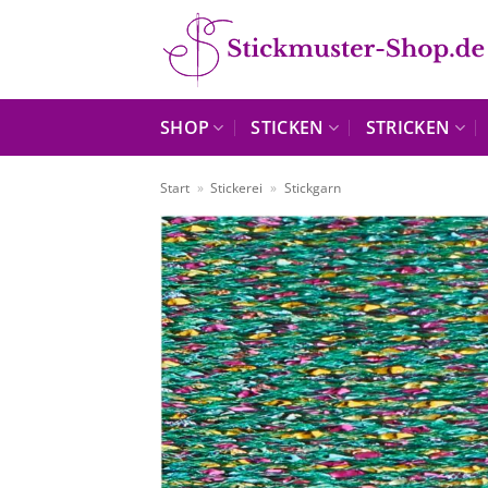
Zum
Inhalt
springen
SHOP
STICKEN
STRICKEN
Start
»
Stickerei
»
Stickgarn