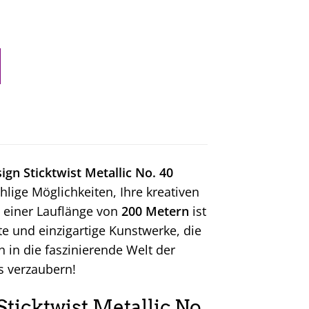
ign Sticktwist Metallic No. 40
lige Möglichkeiten, Ihre kreativen
t einer Lauflänge von
200 Metern
ist
te und einzigartige Kunstwerke, die
 in die faszinierende Welt der
s verzaubern!
ticktwist Metallic No.