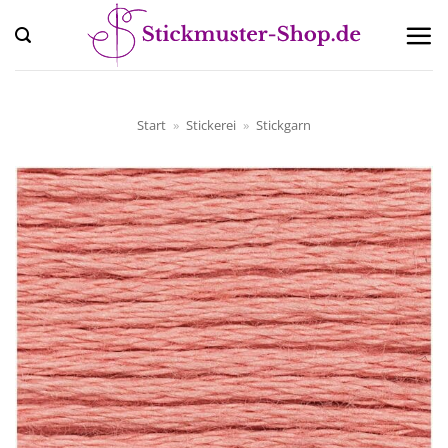
Zum
Inhalt
springen
Start
»
Stickerei
»
Stickgarn