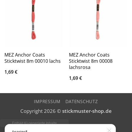
MEZ Anchor Coats
MEZ Anchor Coats
Sticktwist 8m 00010 lachs
Sticktwist 8m 00008
lachsrosa
1,69
€
1,69
€
IMPRESSUM
DATENSCHUTZ
Copyright 2026 ©
stickmuster-shop.de
Anzeige*