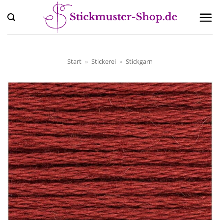
Zum
Inhalt
springen
Start
»
Stickerei
»
Stickgarn